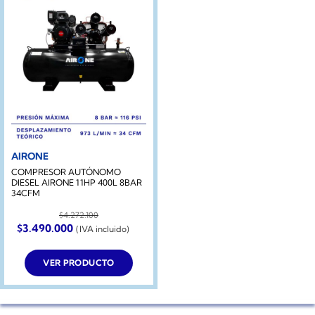
AIRONE
COMPRESOR AUTÓNOMO
DIESEL AIRONE 11HP 400L 8BAR
34CFM
$
4.272.100
El
El
$
3.490.000
(IVA incluido)
precio
precio
original
actual
era:
es:
VER PRODUCTO
$4.272.100.
$3.490.000.