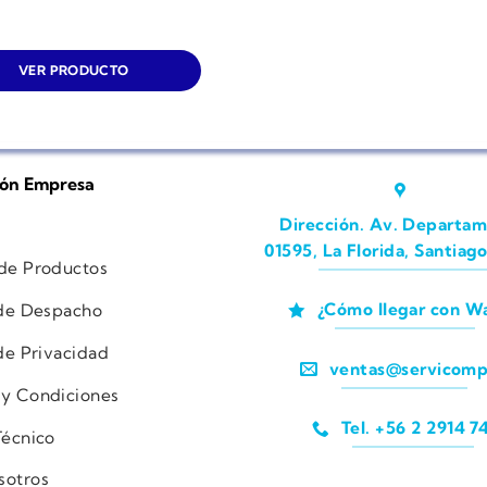
VER PRODUCTO
ión Empresa
Dirección. Av. Departam
01595, La Florida, Santiago
 de Productos
¿Cómo llegar con W
 de Despacho
 de Privacidad
ventas@servicomp
 y Condiciones
Tel. +56 2 2914 7
Técnico
sotros