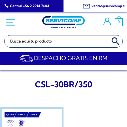
Saltar
Central +56 2 2914 7444
ventas@servicomp.cl
al
contenido
0
BOTÓN DE BÚSQ
Buscar:
DESPACHO GRATIS EN RM
CSL-30BR/350