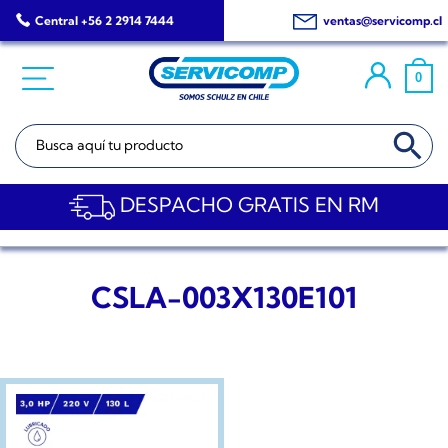
Saltar
Central +56 2 2914 7444
ventas@servicomp.cl
al
contenido
0
BOTÓN DE BÚSQ
Buscar:
DESPACHO GRATIS EN RM
CSLA-003X130E101