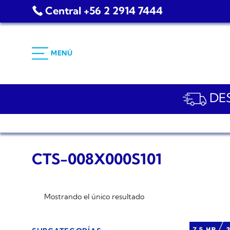
Saltar
Central +56 2 2914 7444
al
contenido
MENÚ
DES
CTS-008X000S101
Mostrando el único resultado