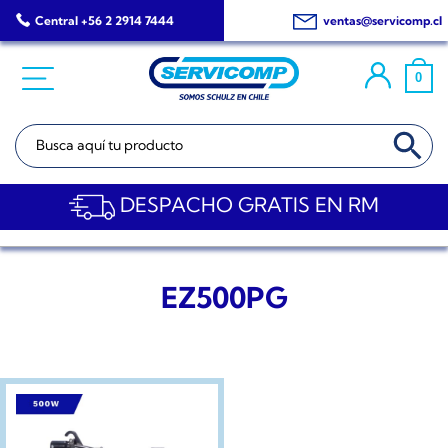
Saltar
Central +56 2 2914 7444
ventas@servicomp.cl
al
contenido
0
BOTÓN DE BÚSQ
Buscar:
DESPACHO GRATIS EN RM
EZ500PG