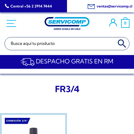
Saltar
Central +56 2 2914 7444
ventas@servicomp.cl
al
contenido
0
BOTÓN DE BÚSQ
Buscar:
DESPACHO GRATIS EN RM
FR3/4