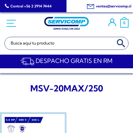
Saltar
Central +56 2 2914 7444
ventas@servicomp.cl
al
contenido
0
BOTÓN DE BÚSQ
Buscar:
DESPACHO GRATIS EN RM
MSV-20MAX/250