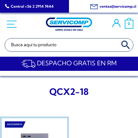
Saltar
Central +56 2 2914 7444
ventas@servicomp.cl
al
contenido
0
BOTÓN DE BÚSQ
Buscar:
DESPACHO GRATIS EN RM
QCX2-18