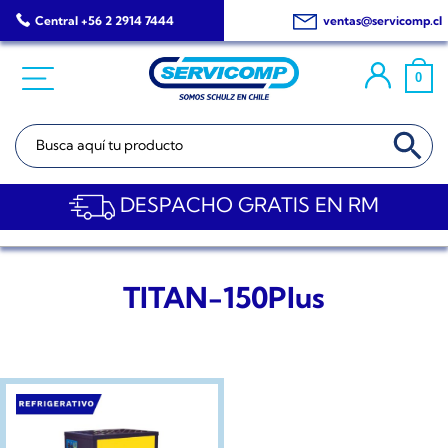
Saltar
Central +56 2 2914 7444
ventas@servicomp.cl
al
contenido
0
BOTÓN DE BÚSQ
Buscar:
DESPACHO GRATIS EN RM
TITAN-150Plus