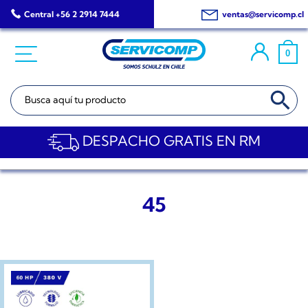
Saltar
Central +56 2 2914 7444
ventas@servicomp.cl
al
contenido
0
BOTÓN DE BÚSQ
Buscar:
DESPACHO GRATIS EN RM
45