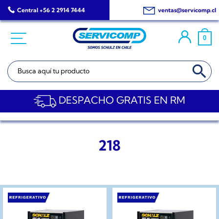
Saltar
Central +56 2 2914 7444
ventas@servicomp.cl
al
contenido
0
BOTÓN DE BÚSQ
Buscar:
DESPACHO GRATIS EN RM
218