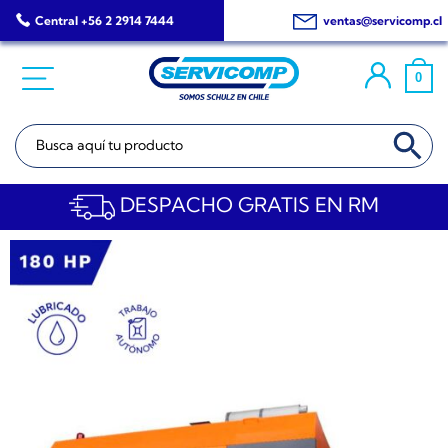
Saltar
Central +56 2 2914 7444
ventas@servicomp.cl
al
contenido
0
BOTÓN DE BÚSQ
Buscar:
DESPACHO GRATIS EN RM