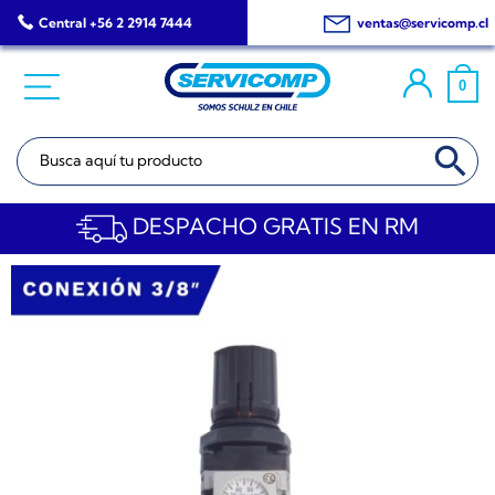
Saltar
Central +56 2 2914 7444
ventas@servicomp.cl
al
contenido
0
BOTÓN DE BÚSQ
Buscar:
DESPACHO GRATIS EN RM