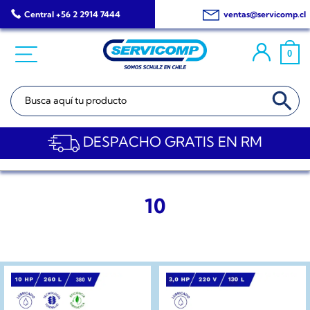
Saltar
Central +56 2 2914 7444
ventas@servicomp.cl
al
contenido
0
BOTÓN DE BÚSQ
Buscar:
DESPACHO GRATIS EN RM
10