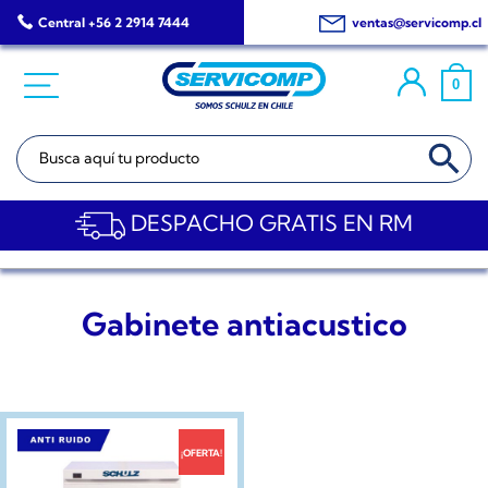
Saltar
Central +56 2 2914 7444
ventas@servicomp.cl
al
contenido
0
BOTÓN DE BÚSQ
Buscar:
DESPACHO GRATIS EN RM
Gabinete antiacustico
¡OFERTA!