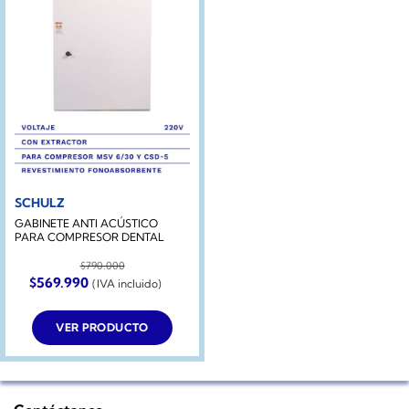
SCHULZ
GABINETE ANTI ACÚSTICO
PARA COMPRESOR DENTAL
$
790.000
El
El
$
569.990
(IVA incluido)
precio
precio
original
actual
era:
es:
VER PRODUCTO
$790.000.
$569.990.