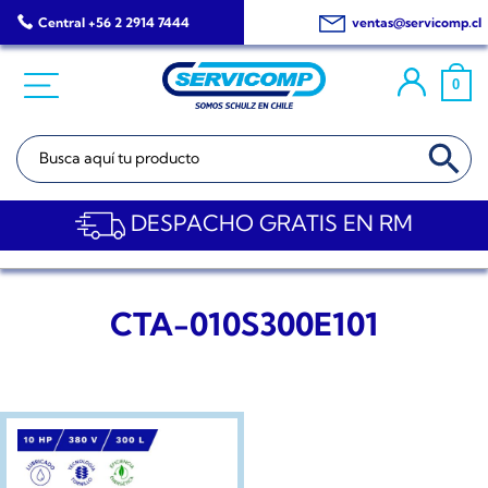
Saltar
Central +56 2 2914 7444
ventas@servicomp.cl
al
contenido
0
BOTÓN DE BÚSQ
Buscar:
DESPACHO GRATIS EN RM
CTA-010S300E101